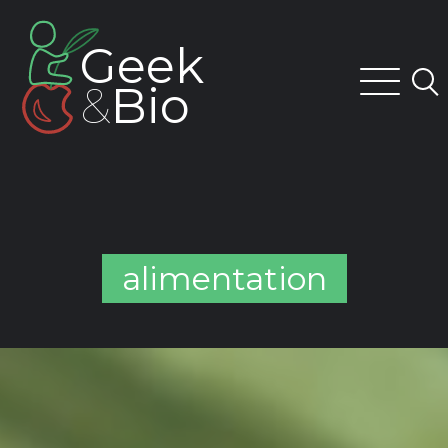
Skip
to
Geek
content
&
Bio
alimentation