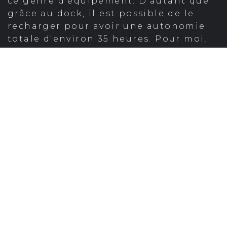
ce genre d'équipement. D'autant que
grâce au dock, il est possible de le
recharger pour avoir une autonomie
totale d'environ 35 heures. Pour moi,
c'est l'un des points forts de ce Tolv.
Un son très
honnête !
Évidemment, le son n'est
pas comparable à celui d'une bonne
enceinte Sonos ou d'un gros
casque Plantronics. Cela dit, le son est
de très bonne qualité, la voix est