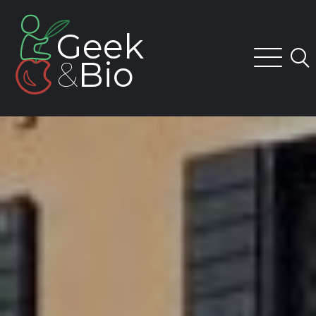
Skip
to
Geek
content
&
Bio