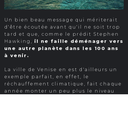
Un bien beau message qui mériterait
d'être écoutée avant qu'il ne soit trop
tard et que, comme le prédit Stephen
Hawking,
il ne faille déménager vers
une autre planète dans les 100 ans
à venir.
La ville de Venise en est d'ailleurs un
exemple parfait, en effet, le
réchauffement climatique, fait chaque
année monter un peu plus le niveau
de la mer, et la protection naturel est
de plus en plus mise à mal.
À tel
point que la ville a engagé plus de
5 milliards d'euros pour la
construction de plusieurs dizaines