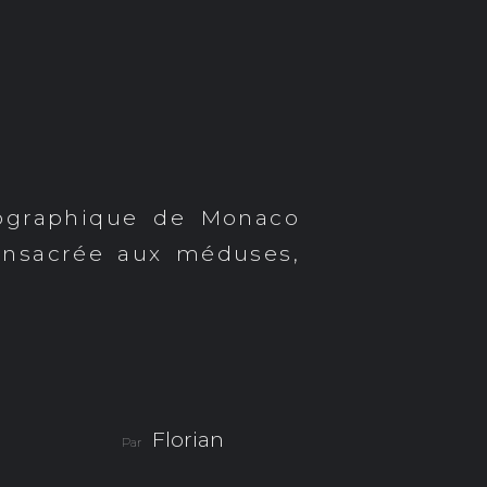
nographique de Monaco
onsacrée aux méduses,
Florian
Par