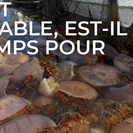
T
BLE, EST-IL
MPS POUR