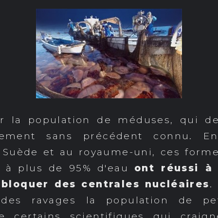
ur la population de méduses, qui d
ement sans précédent connu. En
n Suède et au royaume-uni, ces form
 à plus de 95% d'eau
ont réussi à 
 bloquer des centrales nucléaires
.
des ravages la population de pet
te certains scientifiques qui craig