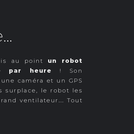
..
mis au point
un robot
e par heure
! Son
e une caméra et un GPS
 surplace, le robot les
and ventilateur... Tout