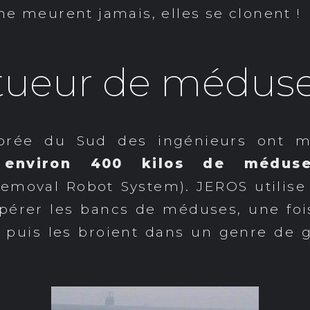
ne meurent jamais, elles se clonent !
tueur de méduse.
orée du Sud des ingénieurs ont 
r environ 400 kilos de médus
Removal Robot System). JEROS utilis
pérer les bancs de méduses, une fois
s puis les broient dans un genre de gr