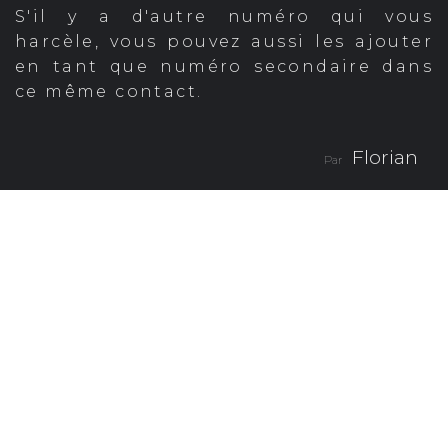
S'il y a d'autre numéro qui vous
harcèle, vous pouvez aussi les ajouter
en tant que numéro secondaire dans
ce même contact.
Florian
Par
Partager
La Commission Européenne
veut se battre pour limiter le