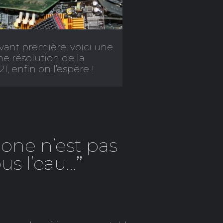
vant première, voici une
e résolution de la
1, enfin on l’espère !
one n’est pas
us l’eau…
”