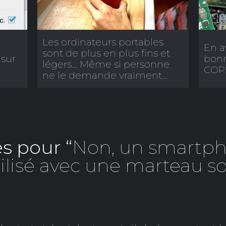
Les ordinateurs portables
En a
sont de plus en plus fins et
sur
bonn
légers… Même si personne
COP2
ne le demande vraiment…
s pour “
Non, un smartph
tilisé avec une marteau so