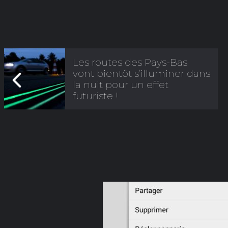
Les routes des Pays-Bas
vont bientôt s’illuminer dans
la nuit pour un effet
futuriste !