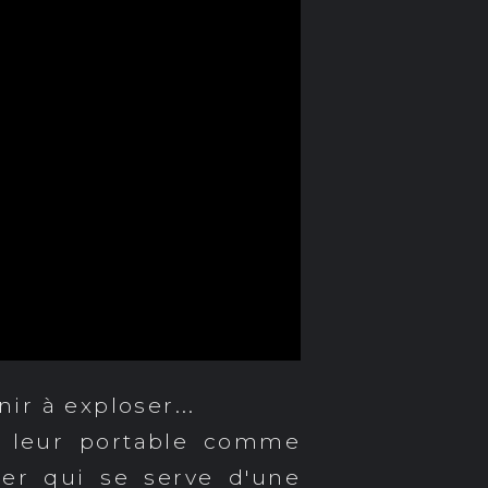
ir à exploser...
de leur portable comme
er qui se serve d'une