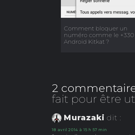
Comment bloquer un
numéro comme le +330 
Android Kitkat ?
2 commentaire
fait pour être u
Murazaki
dit :
18 avril 2014 à 15 h 57 min