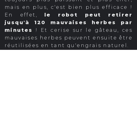
mais en plus, c'est bien plus efficace !
En effet,
le robot peut retirer
jusqu'à 120
mauvaises herbe
s par
minutes
! Et cerise sur le gâteau, ces
mauvaises herbes peuvent ensuite être
réutilisées en tant qu'engrais naturel.