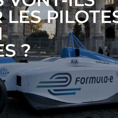
 LES PILOTE
1
S ?