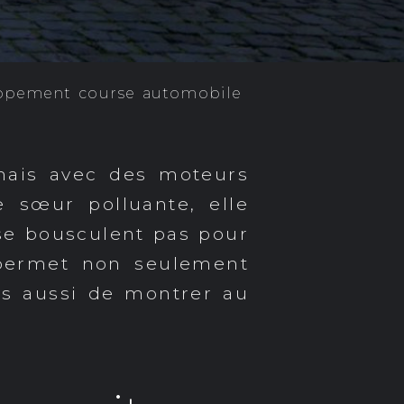
ppement
course
automobile
mais avec des moteurs
 sœur polluante, elle
 se bousculent pas pour
permet non seulement
is aussi de montrer au