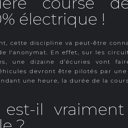
ère course de
% électrique !
nt, cette discipline va peut-être conn
 de l'anonymat. En effet, sur les circ
es, une dizaine d’écuries vont fai
éhicules devront être pilotés par une i
endant une heure, la durée de la cour
est-il vraimen
e ?