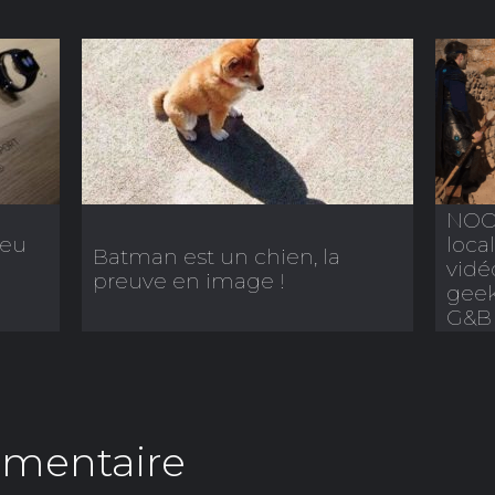
NOOB
peu
loca
Batman est un chien, la
vidé
preuve en image !
geek
G&B
mmentaire