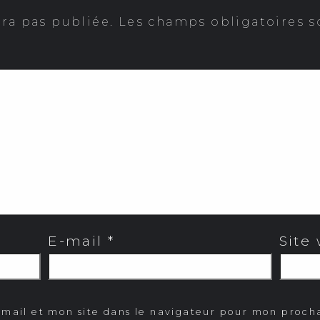
era pas publiée.
Les champs obligatoires s
E-mail
*
Site
mail et mon site dans le navigateur pour mon proc