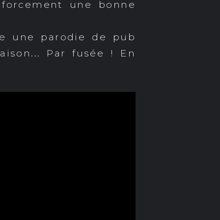
s forcement une bonne
ée une parodie de pub
ison... Par fusée ! En