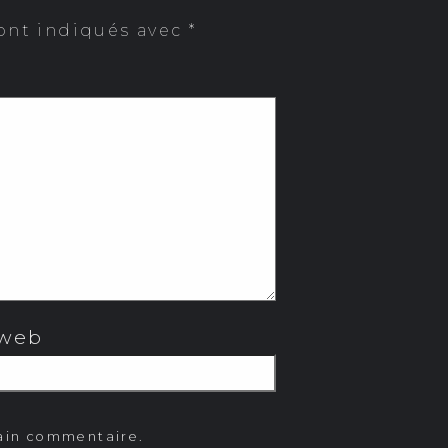
ont indiqués avec
*
 web
hain commentaire.