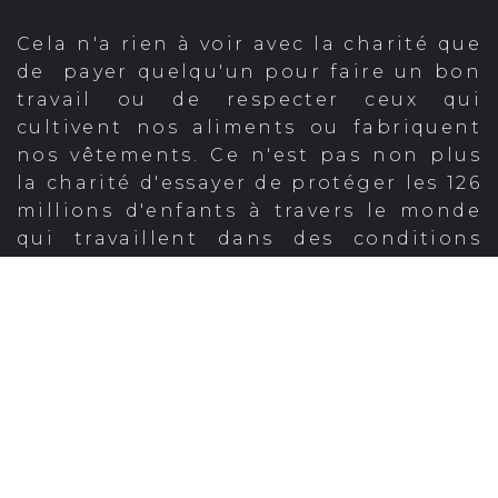
Cela n'a rien à voir avec la charité que
de payer quelqu'un pour faire un bon
travail ou de respecter ceux qui
cultivent nos aliments ou fabriquent
nos vêtements. Ce n'est pas non plus
la charité d'essayer de protéger les 126
millions d'enfants à travers le monde
qui travaillent dans des conditions
illégales et dangereuses, ou de vouloir
améliorer la vie des 1,2 milliards de
personnes actuellement sous le seuil
de pauvreté.
Le commerce équitable soutient les
coopératives qui donnent aux
agriculteurs un pouvoir de
négociation combiné. Il insiste sur
l'égalité des femmes au sein de ces