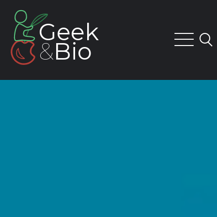
Skip
to
Geek
content
&
Bio