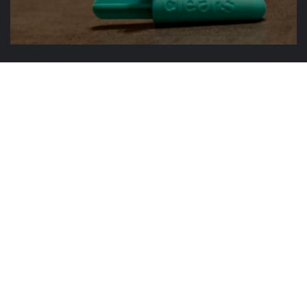
Et, comme beaucoup de bonnes
pratiques environnementales, c'est
aussi moins cher ! En effet, une boîte
de Clears contient deux coton-tiges en
silicone, et sauf si vous les perdez vous
n'aurez plus besoin d'en racheter
avant quelques temps ! Pour en savoir
plus rendez-vous sur
Clears.ch
Il n'y a plus qu'à espérer que d'autres
entrepreneurs se lancent dans la
conception de produits et de services
qui réduiront progressivement notre
impact négatif sur la planète. Alors