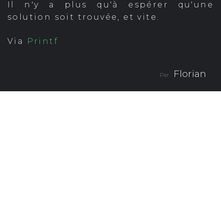
Il n'y a plus qu'à espérer qu'une
solution soit trouvée, et vite.
Via
Printf
Florian
Par
Partager
Star Wars maintenant en
version manga des années
1980 !