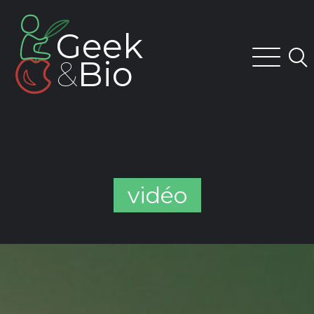
Skip
to
Geek
content
&
Bio
vidéo