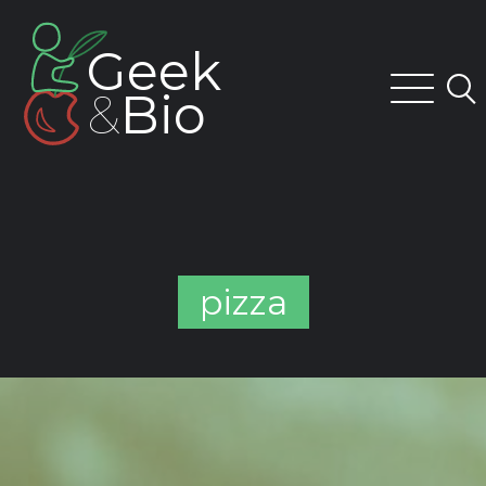
Skip
to
Geek
content
&
Bio
pizza