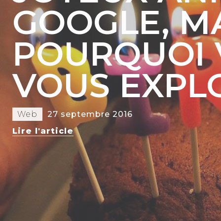
GOOGLE, M
POURQUOI 
VOUS EXPL
Web
27 septembre 2016
Lire l'article