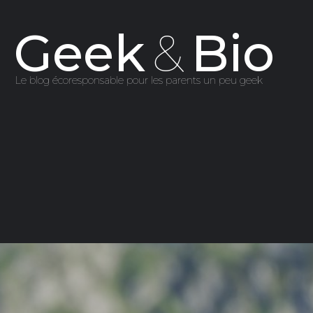
Skip
to
Geek
&
Bio
content
Le blog écoresponsable pour les parents un peu geek