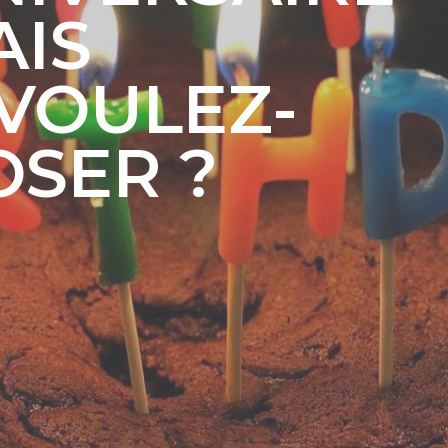
AIS
VOULEZ-
OSER ?