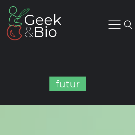
Skip
to
Geek
content
&
Bio
futur