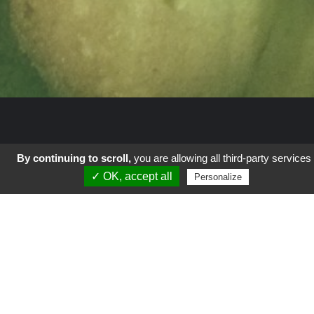
By continuing to scroll,
you are allowing all third-party services
✓ OK, accept all
Autour du Monde
Personalize
Coup de Gueule
Culture
Geek-Tech
La vie en vert
Parents
Science