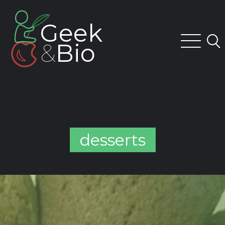
Skip
to
Geek
content
&
Bio
desserts