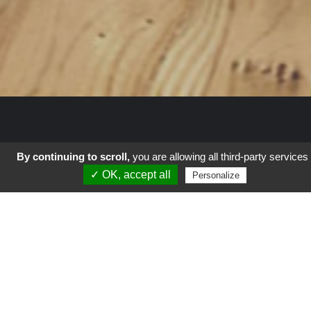
By continuing to scroll,
you are allowing all third-party services
✓ OK, accept all
Autour du Monde
Personalize
Coup de Gueule
Culture
Geek-Tech
La vie en vert
Parents
Science