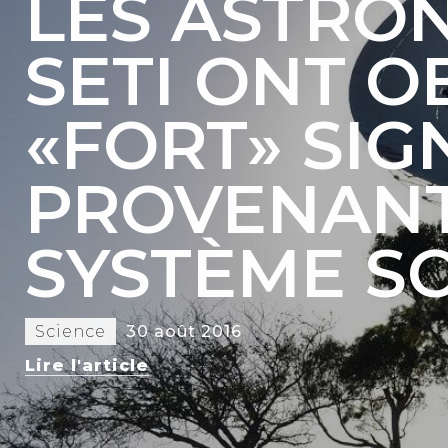
LES ASTRO
SETI ONT O
«FORT» SIG
PROVENANT
SYSTÈME S
Science
30 août 2016
Lire l'article