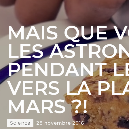
MAIS QUE 
LES ASTRO
PENDANT L
VERS LA PL
MARS ?!
Science
28 novembre 2016