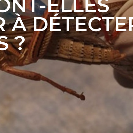
ONT-ELLES
R À DÉTECTE
S ?