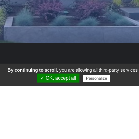
By continuing to scroll,
you are allowing all third-party services
✓ OK, accept all
Autour du Monde
Personalize
Coup de Gueule
Culture
Geek-Tech
La vie en vert
Parents
Science