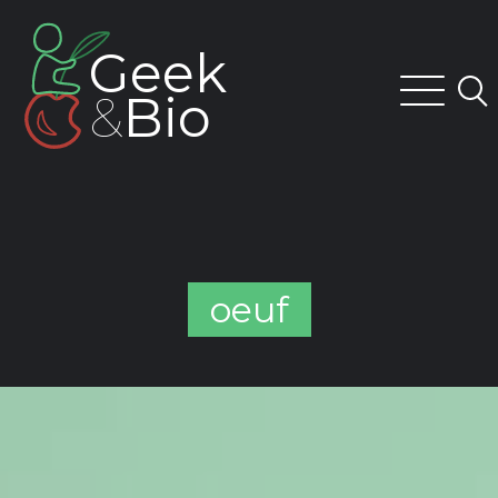
Skip
to
Geek
content
&
Bio
oeuf