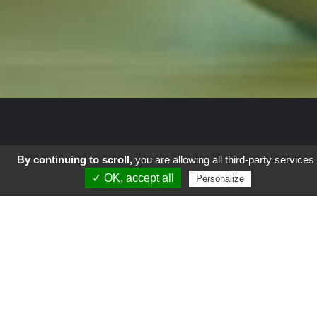
By continuing to scroll,
you are allowing all third-party services
✓ OK, accept all
Autour du Monde
Personalize
Coup de Gueule
Culture
Geek-Tech
La vie en vert
Parents
Science