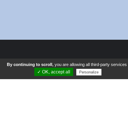
By continuing to scroll,
you are allowing all third-party services
✓ OK, accept all
Autour du Monde
Personalize
Coup de Gueule
Culture
Geek-Tech
La vie en vert
Parents
Science