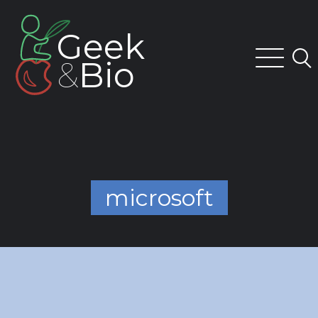
Skip
to
Geek
content
&
Bio
microsoft