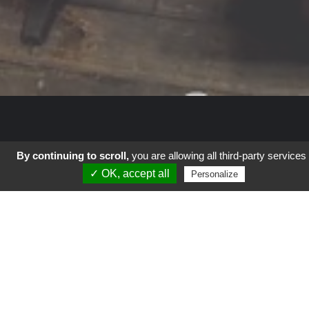
By continuing to scroll,
you are allowing all third-party services
✓ OK, accept all
Autour du Monde
Personalize
Coup de Gueule
Culture
Geek-Tech
La vie en vert
Parents
Science