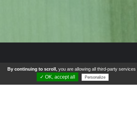
By continuing to scroll,
you are allowing all third-party services
✓ OK, accept all
Autour du Monde
Personalize
Coup de Gueule
Culture
Geek-Tech
La vie en vert
Parents
Science