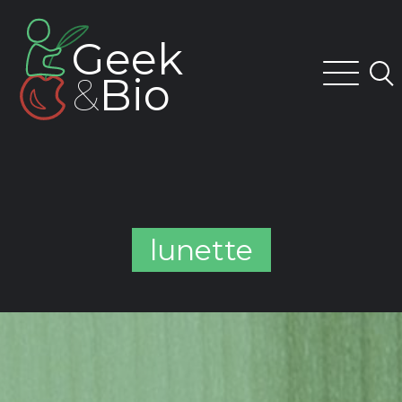
Skip
to
Geek
content
&
Bio
lunette