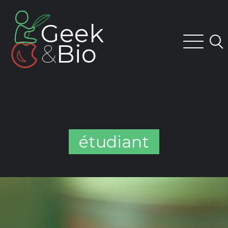
Skip
to
Geek
content
&
Bio
étudiant