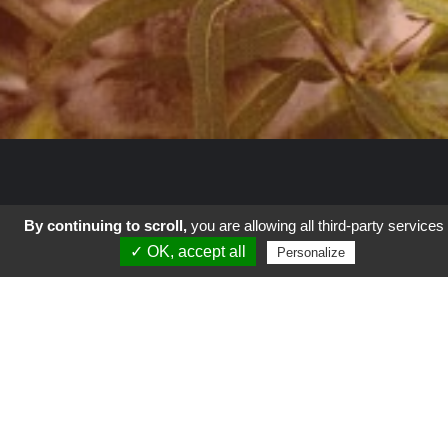
By continuing to scroll,
you are allowing all third-party services
✓ OK, accept all
Autour du Monde
Personalize
Coup de Gueule
Culture
Geek-Tech
La vie en vert
Parents
Science